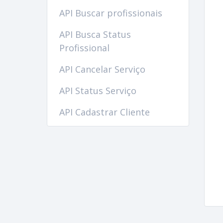
API Buscar profissionais
API Busca Status
Profissional
API Cancelar Serviço
API Status Serviço
API Cadastrar Cliente
API Buscar Cliente
API Upload Serviço
API Finalizar Serviço
API Saldo Crédito Cliente
API Adicionar Endereço