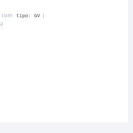
as com
)
tipo: GV
s)